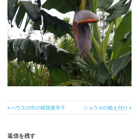
投
前
次
ハウスの中の韓国唐辛子
ショウガの植え付け
の
の
稿
記
記
事:
事:
ナ
返信を残す