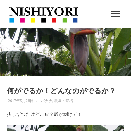
西
MENU
依
360VR
コ
撮
撮
ン
影
と
テ
ハ
影・
ン
ー
ツ
ブ
栽
へ
の
ス
栽
培
キ
培
ッ
何がでるか！どんなのがでるか？
｜
プ
2017年5月28日
WPMASTER
バナナ
,
農園・栽培
沖
少しずつだけど…皮？殻が剥けて！
縄