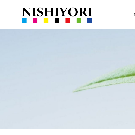
西
360VR
依
コ
撮
ン
影
撮
と
テ
ハ
ン
ー
ツ
影・
ブ
へ
の
ス
栽
栽
キ
培
ッ
培
プ
｜
沖