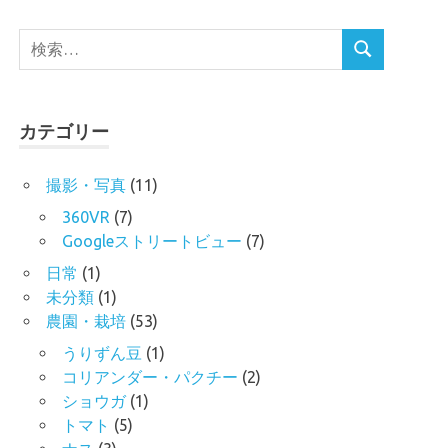
検
検
索
索
対
象:
カテゴリー
撮影・写真
(11)
360VR
(7)
Googleストリートビュー
(7)
日常
(1)
未分類
(1)
農園・栽培
(53)
うりずん豆
(1)
コリアンダー・パクチー
(2)
ショウガ
(1)
トマト
(5)