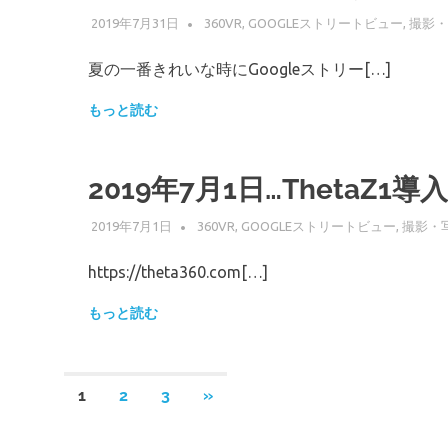
2019年7月31日
WPMASTER
360VR
,
GOOGLEストリートビュー
,
撮影・
夏の一番きれいな時にGoogleストリー[…]
もっと読む
2019年7月1日…ThetaZ1導入
2019年7月1日
WPMASTER
360VR
,
GOOGLEストリートビュー
,
撮影・
https://theta360.com[…]
もっと読む
投
次
1
2
3
»
の
稿
記