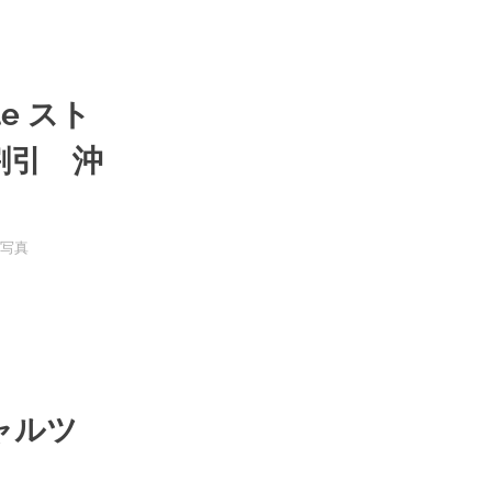
e スト
割引 沖
写真
チャルツ