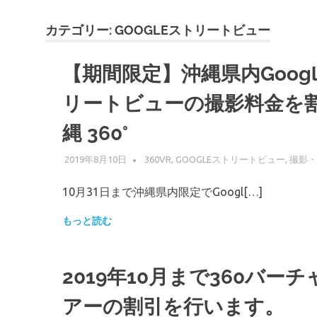
縄
カテゴリー:
GOOGLEストリートビュー
【期間限定】沖縄県内Googl
リートビューの撮影料金を
縄 360°
2019年8月10日
WPMASTER
360VR
,
GOOGLEストリートビュー
,
撮影・
10月31日まで沖縄県内限定でGoogl[…]
もっと読む
2019年10月まで360バー
アーの割引を行います。