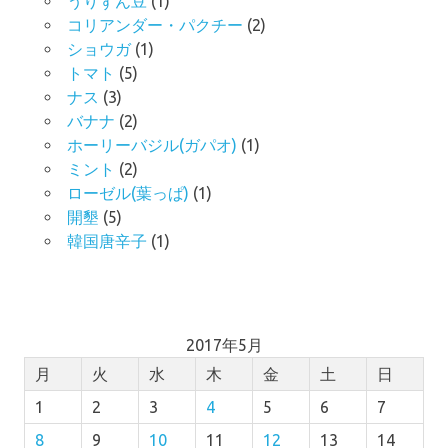
うりずん豆
(1)
コリアンダー・パクチー
(2)
ショウガ
(1)
トマト
(5)
ナス
(3)
バナナ
(2)
ホーリーバジル(ガパオ)
(1)
ミント
(2)
ローゼル(葉っぱ)
(1)
開墾
(5)
韓国唐辛子
(1)
2017年5月
月
火
水
木
金
土
日
1
2
3
4
5
6
7
8
9
10
11
12
13
14