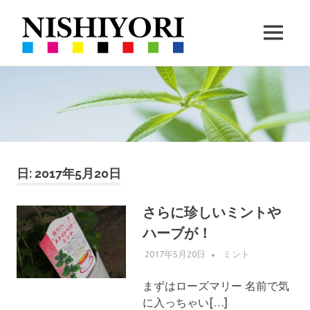
西
MENU
依
360VR
コ
撮
撮
ン
影
と
テ
ハ
影・
ン
ー
ツ
ブ
栽
へ
の
ス
日:
2017年5月20日
栽
培
キ
培
ッ
さらに珍しいミントや
｜
プ
ハーブが！
沖
2017年5月20日
WPMASTER
ミント
まずはローズマリー 名前で気
縄
に入っちゃい[…]