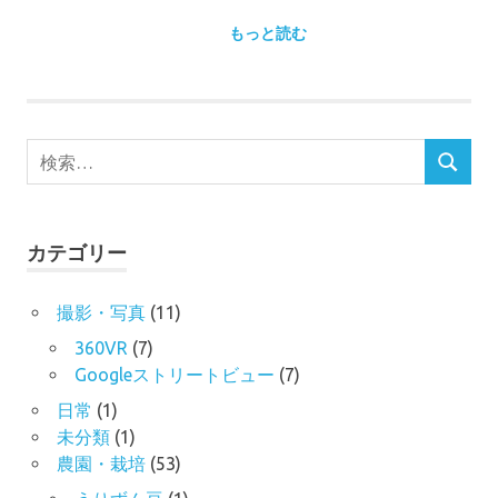
もっと読む
検
検
索
索
対
象:
カテゴリー
撮影・写真
(11)
360VR
(7)
Googleストリートビュー
(7)
日常
(1)
未分類
(1)
農園・栽培
(53)