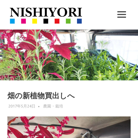
西
MENU
依
360VR
コ
撮
撮
ン
影
と
テ
ハ
影・
ン
ー
ツ
ブ
栽
へ
の
ス
栽
培
キ
培
ッ
畑の新植物買出しへ
｜
プ
2017年5月24日
WPMASTER
農園・栽培
沖
縄