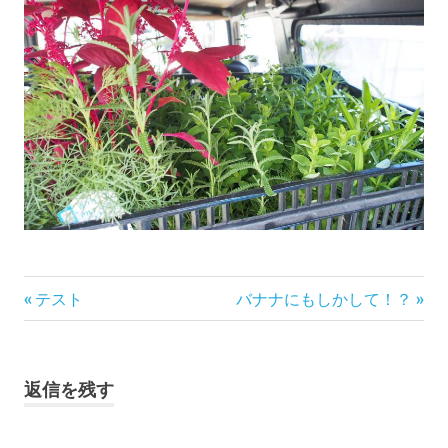
投
前
次
テスト
バナナにもしかして！？
の
の
稿
記
記
事:
事:
ナ
返信を残す
ビ