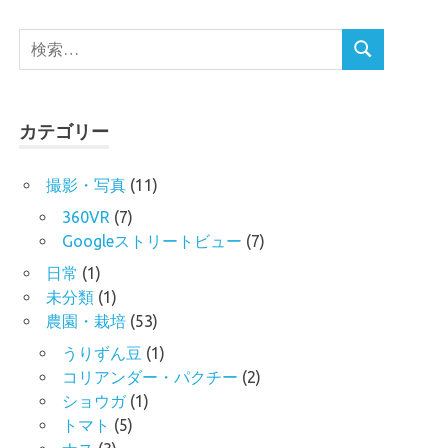
検
検
索
索
対
象:
カテゴリー
撮影・写真
(11)
360VR
(7)
Googleストリートビュー
(7)
日常
(1)
未分類
(1)
農園・栽培
(53)
うりずん豆
(1)
コリアンダー・パクチー
(2)
ショウガ
(1)
トマト
(5)