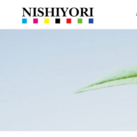
西
360VR
依
コ
撮
ン
影
撮
と
テ
ハ
ン
ー
ツ
影・
ブ
へ
の
ス
栽
栽
キ
培
ッ
培
プ
｜
沖