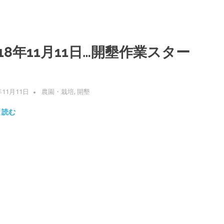
018年11月11日…開墾作業スター
年11月11日
WPMASTER
農園・栽培
,
開墾
と読む