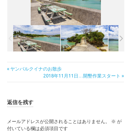
投
前
ヤンバルクイナのお散歩
の
次
2018年11月11日…開墾作業スタート
稿
記
の
事:
記
ナ
事:
返信を残す
ビ
ゲ
メールアドレスが公開されることはありません。
※
が
付いている欄は必須項目です