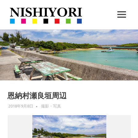
西
MENU
依
360VR
コ
撮
撮
ン
影
と
テ
ハ
影・
ン
ー
ツ
ブ
栽
へ
の
ス
栽
培
キ
培
ッ
恩納村瀬良垣周辺
｜
プ
2018年9月8日
WPMASTER
撮影・写真
沖
縄