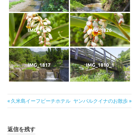
IMG_1835
IMG_1826
IMG_1817
IMG_1810_1
投
前
次
久米島イーフビーチホテル
ヤンバルクイナのお散歩
の
の
稿
記
記
事:
事:
ナ
返信を残す