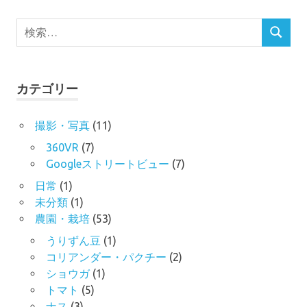
検
検
索
索
対
象:
カテゴリー
撮影・写真
(11)
360VR
(7)
Googleストリートビュー
(7)
日常
(1)
未分類
(1)
農園・栽培
(53)
うりずん豆
(1)
コリアンダー・パクチー
(2)
ショウガ
(1)
トマト
(5)
ナス
(3)