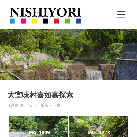
西
MENU
依
360VR
コ
撮
撮
ン
影
と
テ
ハ
影・
ン
ー
ツ
ブ
栽
へ
の
ス
栽
培
キ
培
ッ
大宜味村喜如嘉探索
｜
プ
2018年9月7日
WPMASTER
撮影・写真
沖
縄
IMG_1809
IMG_1778