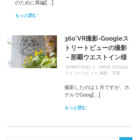
のために再編[…]
もっと読む
360°VR撮影-Googleス
トリートビューの撮影
－那覇ウエストイン様
2018年5月6日
WPMASTER
360VR
,
GOOGLE
ストリートビュー
,
撮影・写真
撮影したのは１月ですが、ホ
テルでGoog[…]
もっと読む