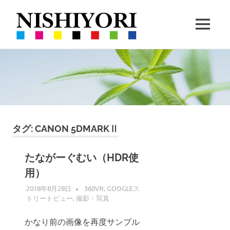
西
MENU
依
360VR
コ
撮
撮
ン
影
と
テ
ハ
影・
ン
ー
ツ
ブ
栽
へ
の
ス
タグ:
CANON 5DMARKⅡ
栽
培
キ
培
ッ
たながーぐむい（HDR使
｜
プ
用）
沖
2018年8月28日
WPMASTER
360VR
,
GOOGLEス
トリートビュー
,
撮影・写真
縄
かなり前の画像を再度サンプル