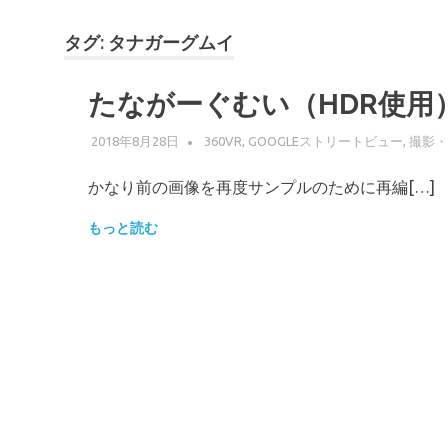
縄
タグ:
タナガーグムイ
たながーぐむい（HDR使用
2018年8月28日
WPMASTER
360VR
,
GOOGLEストリートビュー
,
撮影・
かなり前の画像を再度サンプルのために再編[…]
もっと読む