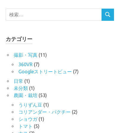
検
検
索
索
対
象:
カテゴリー
撮影・写真
(11)
360VR
(7)
Googleストリートビュー
(7)
日常
(1)
未分類
(1)
農園・栽培
(53)
うりずん豆
(1)
コリアンダー・パクチー
(2)
ショウガ
(1)
トマト
(5)