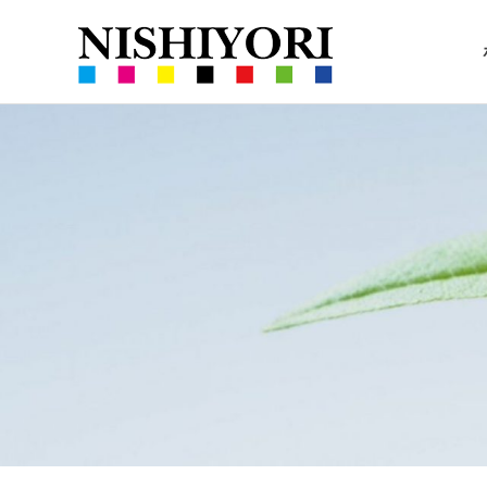
西
360VR
依
コ
撮
ン
影
撮
と
テ
ハ
ン
ー
ツ
影・
ブ
へ
の
ス
栽
栽
キ
培
ッ
培
プ
｜
沖