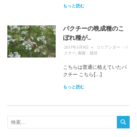
もっと読む
パクチーの晩成種のこ
ぼれ種が…
2017年3月9日
WPMASTER
コリアンダー・パ
クチー
,
農園・栽培
こちらは普通に植えていたパ
クチー こちら[…]
もっと読む
検
検
索
索
対