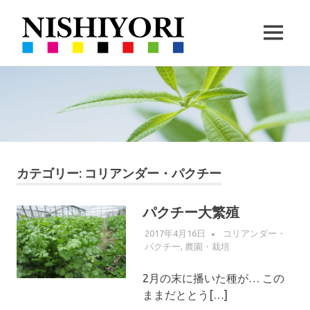
西
MENU
依
360VR
コ
撮
撮
ン
影
と
テ
ハ
影・
ン
ー
ツ
ブ
栽
へ
の
ス
カテゴリー:
コリアンダー・パクチー
栽
培
キ
培
ッ
パクチー大繁殖
｜
プ
2017年4月16日
WPMASTER
コリアンダー・
パクチー
,
農園・栽培
沖
2月の末に播いた種が… この
縄
ままだととう[…]