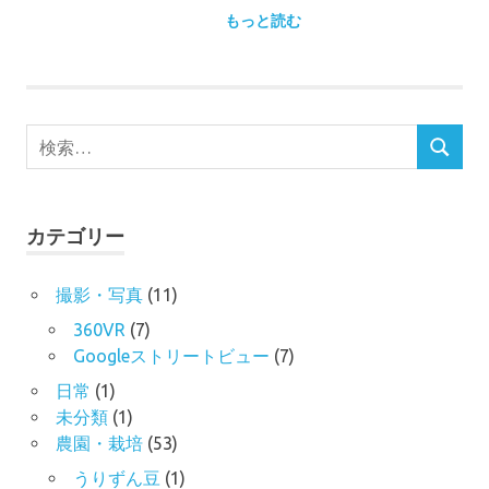
もっと読む
検
検
索
索
対
象:
カテゴリー
撮影・写真
(11)
360VR
(7)
Googleストリートビュー
(7)
日常
(1)
未分類
(1)
農園・栽培
(53)
うりずん豆
(1)