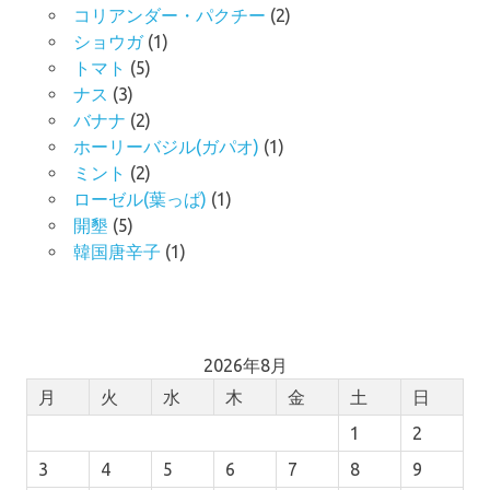
コリアンダー・パクチー
(2)
ショウガ
(1)
トマト
(5)
ナス
(3)
バナナ
(2)
ホーリーバジル(ガパオ)
(1)
ミント
(2)
ローゼル(葉っぱ)
(1)
開墾
(5)
韓国唐辛子
(1)
2026年8月
月
火
水
木
金
土
日
1
2
3
4
5
6
7
8
9