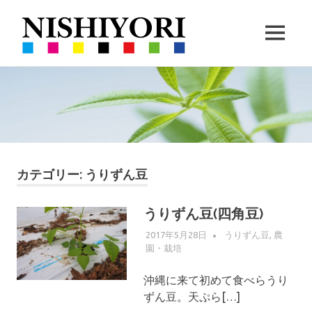
西
MENU
依
360VR
コ
撮
撮
ン
影
と
テ
ハ
影・
ン
ー
ツ
ブ
栽
へ
の
ス
カテゴリー:
うりずん豆
栽
培
キ
培
ッ
うりずん豆(四角豆)
｜
プ
2017年5月28日
WPMASTER
うりずん豆
,
農
園・栽培
沖
沖縄に来て初めて食べらうり
縄
ずん豆。天ぷら[…]