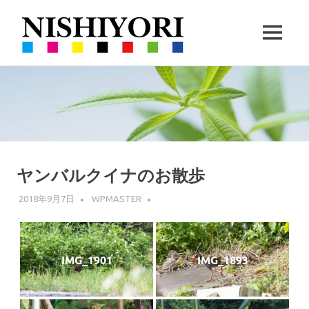
西
MENU
依
360VR
コ
撮
撮
ン
影
と
テ
ハ
影・
ン
ー
ツ
ブ
栽
へ
の
ス
ヤンバルクイナのお散歩
栽
培
キ
培
2018年9月7日
WPMASTER
ッ
｜
プ
沖
IMG_1901
IMG_1893
縄