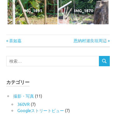
IMG_1891
IMG_1870
投
前
次
喜如嘉
恩納村瀬良垣周辺
の
の
稿
記
記
検
事:
事:
ナ
検
索
索
対
ビ
象:
カテゴリー
ゲ
ー
撮影・写真
(11)
360VR
(7)
シ
Googleストリートビュー
(7)