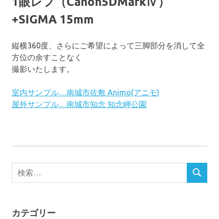
1眼レフ（Canon5DMarkⅣ）
+SIGMA 15mm
縦横360度、さらにご希望によって三脚部分を消して全
方位の余すことなく
撮影いたします。
室内サンプル…南城市佐敷 Animo(アニモ)
屋外サンプル…南城市知念 知念岬公園
検
検
索
索
対
象:
カテゴリー