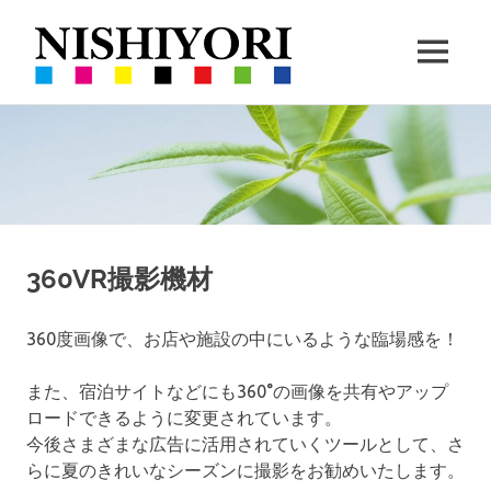
西
MENU
依
360VR
コ
撮
撮
ン
影
と
テ
ハ
影・
ン
ー
ツ
ブ
栽
へ
の
ス
360VR撮影機材
栽
培
キ
培
ッ
360度画像で、お店や施設の中にいるような臨場感を！
｜
プ
また、宿泊サイトなどにも360°の画像を共有やアップ
沖
ロードできるように変更されています。
今後さまざまな広告に活用されていくツールとして、さ
縄
らに夏のきれいなシーズンに撮影をお勧めいたします。